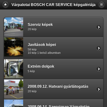
Várpalotai BOSCH CAR SERVICE képgalériája
Szerviz képek
20 kép
Javítások képei
58 kép
10 kép 1 belső albumban
Extrém dolgok
5 kép
2008.09.12. Hatvani gyárlátogatás
20 kép
2008.06.14. Szerviznap Várpalotán