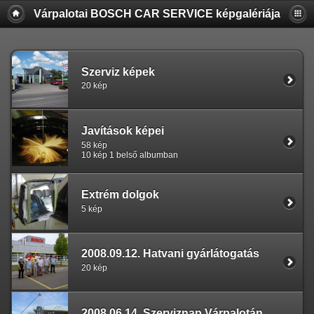
Várpalotai BOSCH CAR SERVICE képgalériája
Szerviz képek
20 kép
Javítások képei
58 kép
10 kép 1 belső albumban
Extrém dolgok
5 kép
2008.09.12. Hatvani gyárlátogatás
20 kép
2008.06.14. Szerviznap Várpalotán