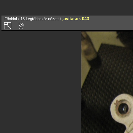
javitasok 043
Főoldal
/
15 Legtöbbször nézett
/