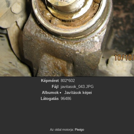
Képméret
802*602
Fájl
javitasok_043.JPG
Albumok
Javítások képei
Látogatás
96486
Az oldal motorja:
Piwigo