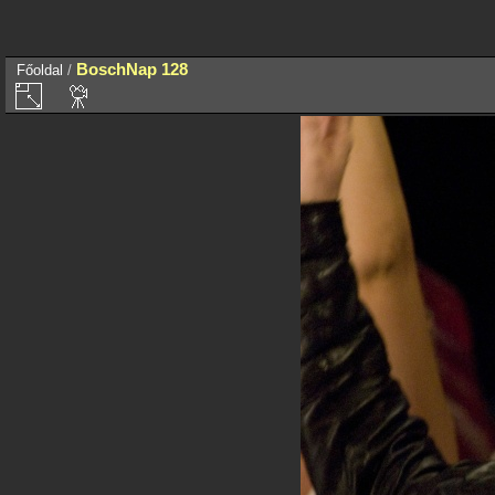
BoschNap 128
Főoldal
/