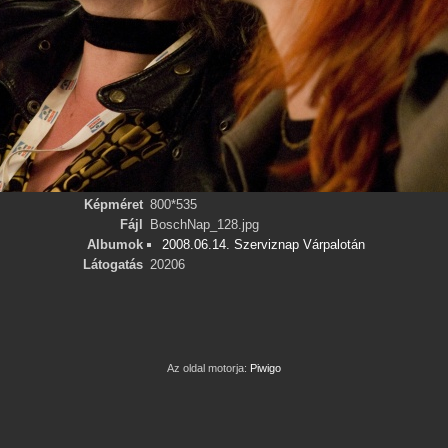
Képméret
800*535
Fájl
BoschNap_128.jpg
Albumok
2008.06.14. Szerviznap Várpalotán
Látogatás
20206
Az oldal motorja:
Piwigo