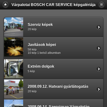
Várpalotai BOSCH CAR SERVICE képgalériája
Szerviz képek
20 kép
Javítások képei
58 kép
10 kép 1 belső albumban
Extrém dolgok
5 kép
2008.09.12. Hatvani gyárlátogatás
20 kép
2008.06.14. Szerviznap Várpalotán