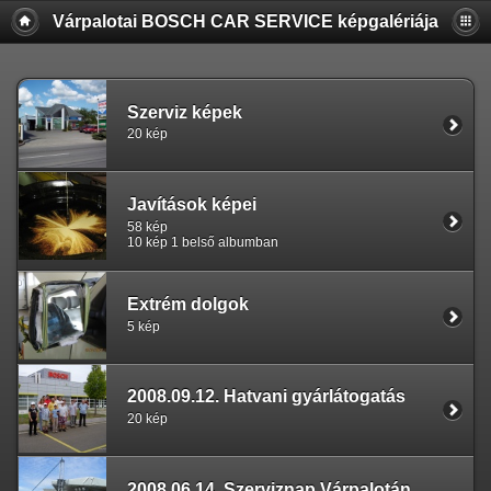
Várpalotai BOSCH CAR SERVICE képgalériája
Szerviz képek
20 kép
Javítások képei
58 kép
10 kép 1 belső albumban
Extrém dolgok
5 kép
2008.09.12. Hatvani gyárlátogatás
20 kép
2008.06.14. Szerviznap Várpalotán