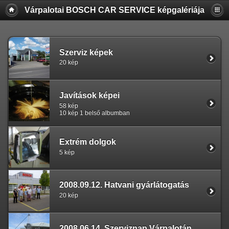
Várpalotai BOSCH CAR SERVICE képgalériája
Szerviz képek
20 kép
Javítások képei
58 kép
10 kép 1 belső albumban
Extrém dolgok
5 kép
2008.09.12. Hatvani gyárlátogatás
20 kép
2008.06.14. Szerviznap Várpalotán