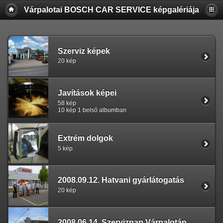
Várpalotai BOSCH CAR SERVICE képgalériája
Szerviz képek
20 kép
Javítások képei
58 kép
10 kép 1 belső albumban
Extrém dolgok
5 kép
2008.09.12. Hatvani gyárlátogatás
20 kép
2008.06.14. Szerviznap Várpalotán