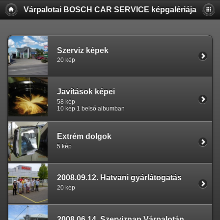
Várpalotai BOSCH CAR SERVICE képgalériája
Szerviz képek
20 kép
Javítások képei
58 kép
10 kép 1 belső albumban
Extrém dolgok
5 kép
2008.09.12. Hatvani gyárlátogatás
20 kép
2008.06.14. Szerviznap Várpalotán